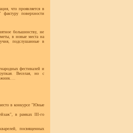
ция, что проявляется в
" фактуру поверхности
нятное большинству, не
меты, в новые места на
вучия, подслушанные в
ународных фестивалей и
рупкая. Веселая, но с
дожник….
 место в конкурсе "Юные
йзаж", в рамках III-го
кварелей, посвященных