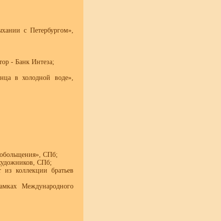
ыхании с Петербургом»,
ор - Банк Интеза;
нца в холодной воде»,
 обольщения», СПб;
художников, СПб;
 из коллекции братьев
рамках Международного