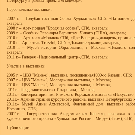
Петербургу в рамках проекта «Надежда»;
Персональные выставки:
2007 г. – Голубая гостиная Союза Художников СПб, «На одном д
акварель;
2008 г – Арт- подвал "Бродячая собака", СПб, акварель;
2009 г. – Особняк Элеоноры Бернштам, Чикаго (США), акварель;
2010 г. – Арт-холл «Монако» СПб, «Две Венеции»,акварель, организат
2010 г.– Арт-отель Trezzini, СПб, «Дыхание дождя», акварель;
2010 г. – Музей истории Образования, г. Москва, «Немного сол
акварель;
2011 г.– Галерея «Национальный центр»,СПб, акварель;
Участие в выставках:
2005 г. – ЦВЗ "Манеж", выставка, посвященная1000-ю Казани, СПб;
2007 г.– ЦВЗ "Манеж", Молодежная выставка, г. Москва;
2010 г.– ЦВЗ "Манеж", Молодежная выставка, г. Москва;
2011г.– Представительство Татарстана, г.Москва;
2011г.– Консерватория им. Римского-Корсакого, выставка «Искусство
2011г.– Администрация курортного района, выставка Петербургских 
2011г.– Музей Анны Ахматовой, Фонтанный дом, выставка работ
Носкиных, СПб;
20011г. – Государственная Академическая Капелла, выставка в 
художественного проекта «Художники России - Миру» (3 том), СПб;
Публикации: