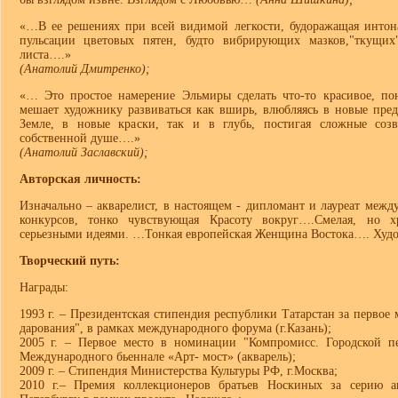
«…В ее решениях при всей видимой легкости, будоражащая интона
пульсации цветовых пятен, будто вибрирующих мазков,"ткущих
листа….»
(Анатолий Дмитренко);
«… Это простое намерение Эльмиры сделать что-то красивое, по
мешает художнику развиваться как вширь, влюбляясь в новые пред
Земле, в новые краски, так и в глубь, постигая сложные соз
собственной душе….»
(Анатолий Заславский);
Авторская личность:
Изначально – акварелист, в настоящем - дипломант и лауреат межд
конкурсов, тонко чувствующая Красоту вокруг….Смелая, но х
серьезными идеями. …Тонкая европейская Женщина Востока…. Ху
Творческий путь:
Награды:
1993 г. – Президентская стипендия республики Татарстан за первое
дарования", в рамках международного форума (г.Казань);
2005 г. – Первое место в номинации "Компромисс. Городской пе
Международного бьеннале «Арт- мост» (акварель);
2009 г. – Стипендия Министерства Культуры РФ, г.Москва;
2010 г.– Премия коллекционеров братьев Носкиных за серию а