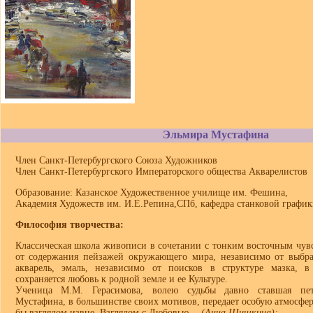
Эльмира Мустафина
Член Санкт-Петербургского Союза Художников
Член Санкт-Петербургского Императорского общества Акварелистов
Образование: Казанское Художественное училище им. Фешина,
Академия Художеств им. И.Е.Репина,СПб, кафедра станковой график
Философия творчества:
Классическая школа живописи в сочетании с тонким восточным чув
от содержания пейзажей окружающего мира, независимо от выбра
акварель, эмаль, независимо от поисков в структуре мазка, в 
сохраняется любовь к родной земле и ее Культуре.
Ученица М.М. Герасимова, волею судьбы давно ставшая пет
Мустафина, в большинстве своих мотивов, передает особую атмосфер
бы взглядом извне. Взглядом с Любовью…
(Анна Шишкина);