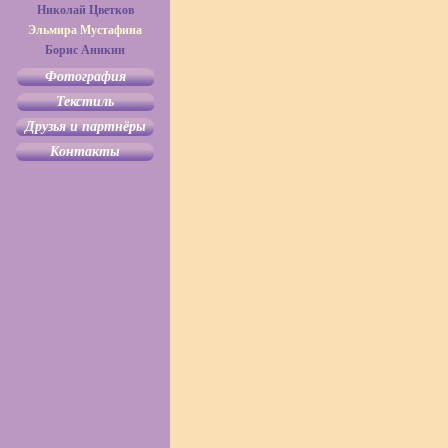
Николай Цветков
Эльмира Мустафина
Борис Аникин
Фотография
Текстиль
Друзья и партнёры
Контакты