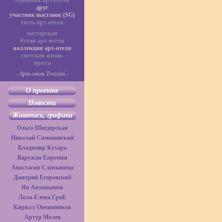
художник арт-отеля
друг
участник выставок (SG)
гость арт-отеля
мастерская
бутик арт-отеля
коллекция арт-отеля
светская жизнь
пресса
- Арт-отль Trezzini -
О проекте
Новости
Живопись, графика
Ольга Шведерская
Николай Симоновский
Владимир Кухарь
Варужан Епремян
Анастасия Слепышева
Дмитрий Егоровский
Ян Антонышев
Лола-Елена ГриЕ
Кирилл Овчинников
Артур Молев